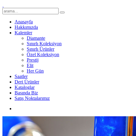
Anasayfa
Hakkımızda
Kalemler
Diamante
Sınırlı Koleksiyon
Sınırlı Ürünler
Özel Koleksiyon
Prestij
Elit
Her Gün
Saatler
Deri Ürünler
Kataloglar
Basında Biz
Satış Noktalarımız