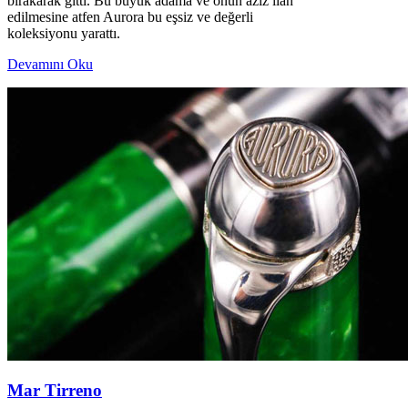
bırakarak gitti. Bu büyük adama ve onun aziz ilan
edilmesine atfen Aurora bu eşsiz ve değerli
koleksiyonu yarattı.
Devamını Oku
Mar Tirreno